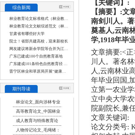
【关键词】:
综合新闻
【摘要】:文章摘
林业教育论文标准格式（林业教育论文标准格式
南剑川人。著
林业教育论文文献综述范文（林学专业毕业论文
奠基人,云南
甘肃省有哪些好大学
学,1918年毕
院士！省部共建高校，迎来新校长
网友建议将新余学院等合并为江西工业大学，江
文章摘要:<正>
广东已建成100个自然教育基地
川人。著名林
广东建成101条特色自然教育径 其中八成免费开放
人,云南林业高
晋宁区林业和草原局开展“健康人生 绿色无毒”
年毕业回国,
立第一农业学
期刊导读
立中央大学农学
林业论文_面向涉林专业
院副院长,兼
高等教育论文_中国林业
文章关键词:
成人教育与特殊教育论
论文分类号: K8
人物传记论文_毛绳绪：