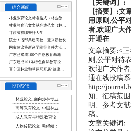
【关键词】:
综合新闻
【摘要】:文
林业教育论文标准格式（林业教育论文标准格式
用原则,公平
林业教育论文文献综述范文（林学专业毕业论文
者,欢迎广大
甘肃省有哪些好大学
开通在
院士！省部共建高校，迎来新校长
网友建议将新余学院等合并为江西工业大学，江
文章摘要:<
广东已建成100个自然教育基地
则,公平对待
广东建成101条特色自然教育径 其中八成免费开放
欢迎广大作者
晋宁区林业和草原局开展“健康人生 绿色无毒”
通在线投稿系
http://jour
期刊导读
知、征稿范围
林业论文_面向涉林专业
明、参考文献
高等教育论文_中国林业
稿。
成人教育与特殊教育论
文章关键词:
人物传记论文_毛绳绪：