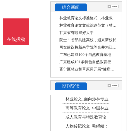
综合新闻
林业教育论文标准格式（林业教育论文标准格式
林业教育论文文献综述范文（林学专业毕业论文
甘肃省有哪些好大学
在线投稿
院士！省部共建高校，迎来新校长
网友建议将新余学院等合并为江西工业大学，江
广东已建成100个自然教育基地
广东建成101条特色自然教育径 其中八成免费开放
晋宁区林业和草原局开展“健康人生 绿色无毒”
期刊导读
林业论文_面向涉林专业
高等教育论文_中国林业
成人教育与特殊教育论
人物传记论文_毛绳绪：