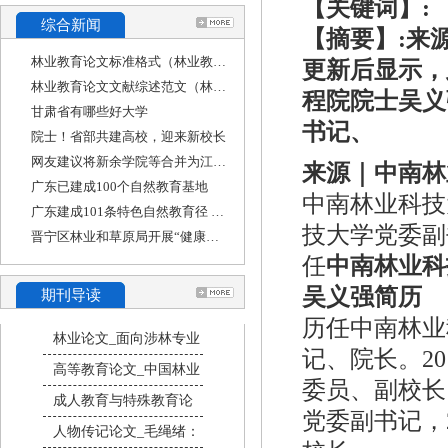
【关键词】:
综合新闻
【摘要】:来
林业教育论文标准格式（林业教育论文标准格式
更新后显示，
林业教育论文文献综述范文（林学专业毕业论文
程院院士吴义
甘肃省有哪些好大学
书记、
院士！省部共建高校，迎来新校长
网友建议将新余学院等合并为江西工业大学，江
来源｜中南林
广东已建成100个自然教育基地
中南林业科技
广东建成101条特色自然教育径 其中八成免费开放
技大学党委副
晋宁区林业和草原局开展“健康人生 绿色无毒”
任
中南林业科
吴义强简历
期刊导读
历任中南林业
林业论文_面向涉林专业
记、院长。20
高等教育论文_中国林业
委员、副校长，
成人教育与特殊教育论
党委副书记，
人物传记论文_毛绳绪：